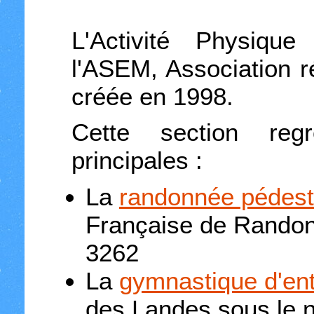
L'Activité Physique
l'ASEM, Association r
créée en 1998.
Cette section re
principales :
La
randonnée pédest
Française de Randon
3262
La
gymnastique d'ent
des Landes sous le 