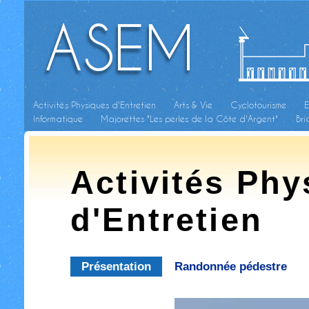
ASEM
Activités Physiques d'Entretien
Arts & Vie
Cyclotourisme
E
Informatique
Majorettes "Les perles de la Côte d'Argent"
Br
Activités Phy
d'Entretien
Présentation
Randonnée pédestre