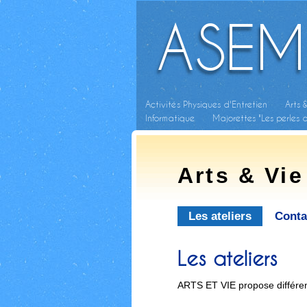
ASEM
Activités Physiques d'Entretien
Arts 
Informatique
Majorettes "Les perles 
Arts & Vie
Les ateliers
Conta
Les ateliers
ARTS ET VIE propose différent