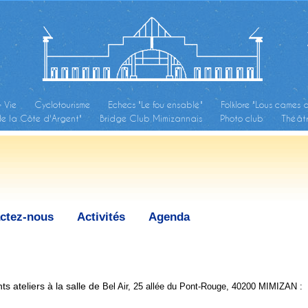
& Vie
Cyclotourisme
Echecs "Le fou ensablé"
Folklore "Lous cames 
de la Côte d'Argent"
Bridge Club Mimizannais
Photo club
Théâtr
ctez-nous
Activités
Agenda
s ateliers à la salle de
Bel Air, 25 allée du Pont-Rouge, 40200 MIMIZAN :