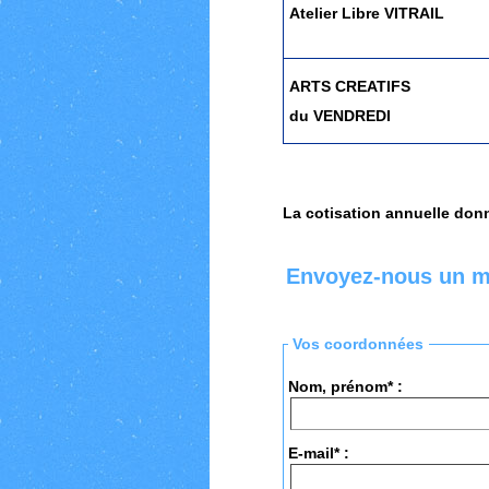
Atelier Libre VITRAIL
ARTS CREATIFS
du VENDREDI
La cotisation annuelle donn
Envoyez-nous un 
Vos coordonnées
Nom, prénom* :
E-mail* :