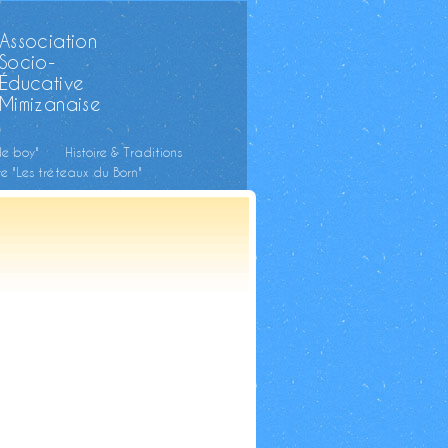
Association
Socio-
Éducative
Mimizanaise
de boy"
Histoire & Traditions
e "Les tréteaux du Born"