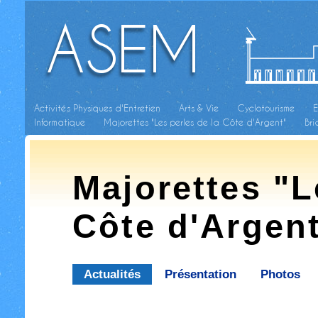
ASEM
Activités Physiques d'Entretien
Arts & Vie
Cyclotourisme
E
Informatique
Majorettes "Les perles de la Côte d'Argent"
Br
Majorettes "L
Côte d'Argen
Actualités
Présentation
Photos