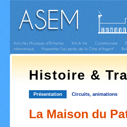
ASEM
Activités Physiques d'Entretien
Arts & Vie
Cyclotourisme
E
Informatique
Majorettes "Les perles de la Côte d'Argent"
Br
Histoire & Tr
Présentation
Circuits, animations
La Maison du Pa