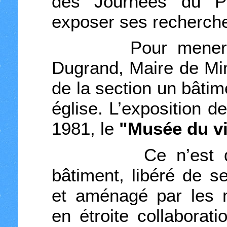
des Journées du P
exposer ses recherch
Pour mener à bie
Dugrand, Maire de Mim
de la section un bâtime
église. L’exposition d
1981, le
"Musée du v
Ce n’est qu’en
bâtiment, libéré de s
et aménagé par les m
en étroite collaborat