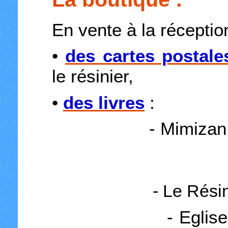
En vente à la récepti
•
des cartes postale
le résinier,
•
des livres
:
- Mimizan des o
- Le Résinier (
- Eglise Sainte