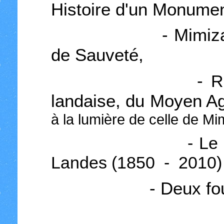
Histoire d'un Mon
- Mimizan. Son 
de Sauve
-
R
landaise, du Moyen A
à la lumière de celle de Mi
- Le vitrail da
Landes (1850 - 2010)
- Deux fours à